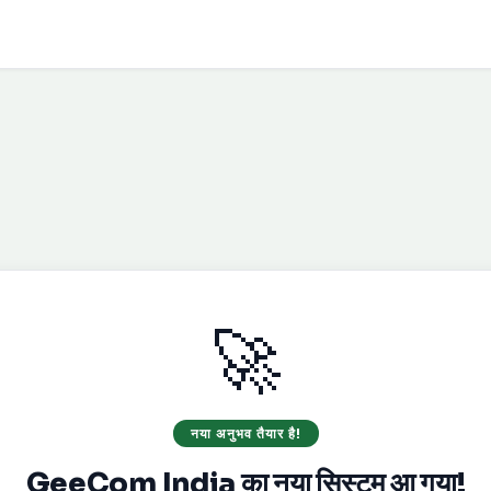
🚀
नया अनुभव तैयार है!
GeeCom India का नया सिस्टम आ गया!